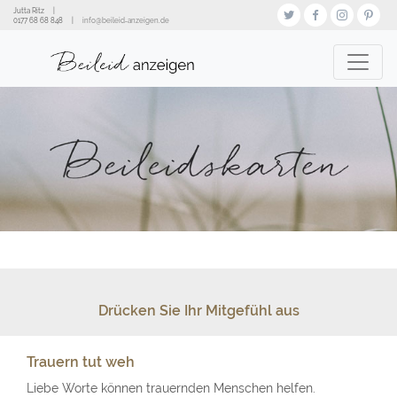
Direkt
Jutta Ritz
|
zum
0177 68 68 848
|
info@beileid‑anzeigen.de
Inhalt
Drücken Sie Ihr Mitgefühl aus
Trauern tut weh
Liebe Worte können trauernden Menschen helfen.