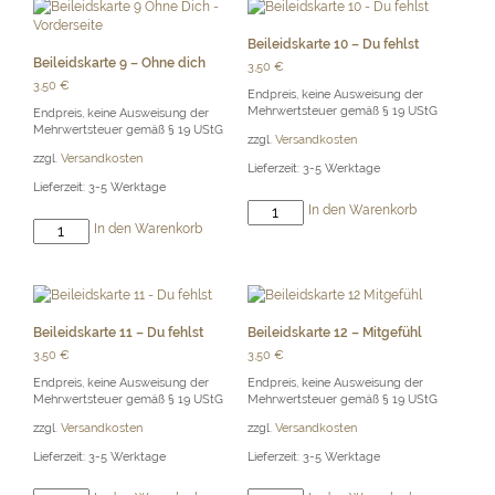
nehmen
Menge
Beileidskarte 10 – Du fehlst
Beileidskarte 9 – Ohne dich
3,50
€
3,50
€
Endpreis, keine Ausweisung der
Mehrwertsteuer gemäß § 19 UStG
Endpreis, keine Ausweisung der
Mehrwertsteuer gemäß § 19 UStG
zzgl.
Versandkosten
zzgl.
Versandkosten
Lieferzeit:
3-5 Werktage
Lieferzeit:
3-5 Werktage
Beileidskarte
In den Warenkorb
Beileidskarte
10
In den Warenkorb
9
-
-
Du
Ohne
fehlst
dich
Menge
Menge
Beileidskarte 11 – Du fehlst
Beileidskarte 12 – Mitgefühl
3,50
€
3,50
€
Endpreis, keine Ausweisung der
Endpreis, keine Ausweisung der
Mehrwertsteuer gemäß § 19 UStG
Mehrwertsteuer gemäß § 19 UStG
zzgl.
Versandkosten
zzgl.
Versandkosten
Lieferzeit:
3-5 Werktage
Lieferzeit:
3-5 Werktage