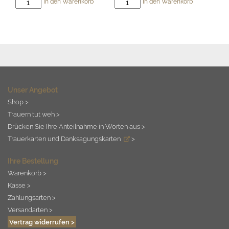
Beileidskarte
Beileidskarte
In den Warenkorb
In den Warenkorb
11
12
-
-
Du
Mitgefühl
fehlst
Menge
Menge
Unser Angebot
Shop >
Trauern tut weh >
Drücken Sie Ihre Anteilnahme in Worten aus >
Trauerkarten und Danksagungskarten
>
Ihre Bestellung
Warenkorb >
Kasse >
Zahlungsarten >
Versandarten >
Vertrag widerrufen >