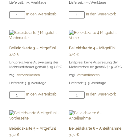
Lieferzeit:
3-5 Werktage
Lieferzeit:
3-5 Werktage
Beileidskarte
Beileidskarte
In den Warenkorb
In den Warenkorb
1
2
-
-
Liebe
stille
Menge
Menge
Beileidskarte 3 – Mitgefühl
Beileidskarte 4 – Mitgefühl
3,50
€
3,50
€
Endpreis, keine Ausweisung der
Endpreis, keine Ausweisung der
Mehrwertsteuer gemäß § 19 UStG
Mehrwertsteuer gemäß § 19 UStG
zzgl.
Versandkosten
zzgl.
Versandkosten
Lieferzeit:
3-5 Werktage
Lieferzeit:
3-5 Werktage
Beileidskarte
Beileidskarte
In den Warenkorb
In den Warenkorb
3
4
-
-
Mitgefühl
Mitgefühl
Menge
Menge
Beileidskarte 5 – Mitgefühl
Beileidskarte 6 – Anteilnahme
3,50
€
3,50
€