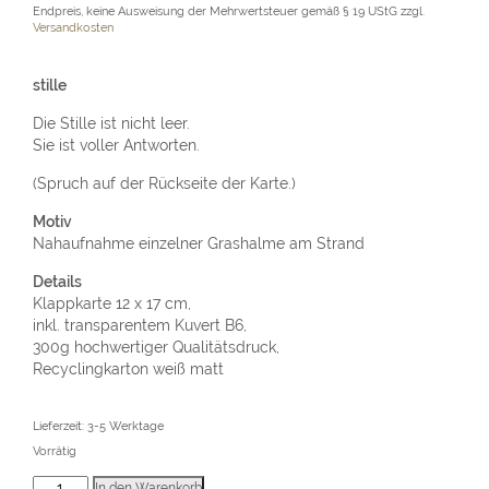
Endpreis, keine Ausweisung der Mehrwertsteuer gemäß § 19 UStG
zzgl.
Versandkosten
stille
Die Stille ist nicht leer.
Sie ist voller Antworten.
(Spruch auf der Rückseite der Karte.)
Motiv
Nahaufnahme einzelner Grashalme am Strand
Details
Klappkarte 12 x 17 cm,
inkl. transparentem Kuvert B6,
300g hochwertiger Qualitätsdruck,
Recyclingkarton weiß matt
Lieferzeit:
3-5 Werktage
Vorrätig
Beileidskarte
In den Warenkorb