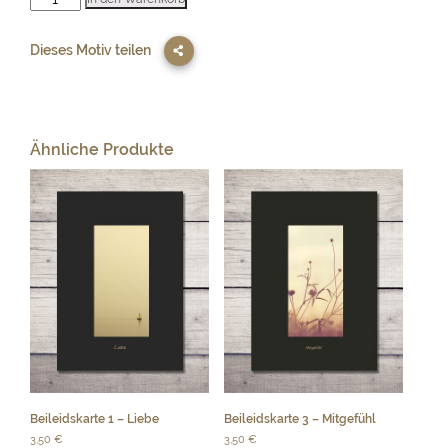
2
-
stille
Dieses Motiv teilen
Menge
Ähnliche Produkte
Beileidskarte 1 – Liebe
Beileidskarte 3 – Mitgefühl
3,50
€
3,50
€