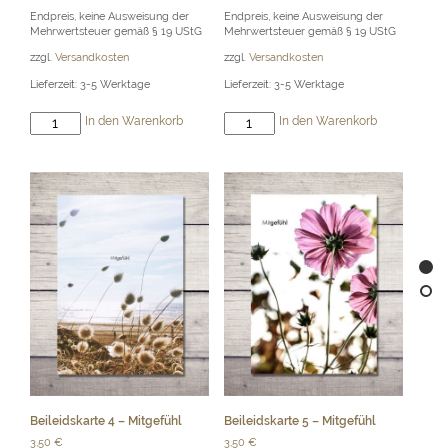
Endpreis, keine Ausweisung der
Endpreis, keine Ausweisung der
Mehrwertsteuer gemäß § 19 UStG
Mehrwertsteuer gemäß § 19 UStG
zzgl.
Versandkosten
zzgl.
Versandkosten
Lieferzeit:
3-5 Werktage
Lieferzeit:
3-5 Werktage
Beileidskarte
Beileidskarte
In den Warenkorb
In den Warenkorb
1
3
-
-
Liebe
Mitgefühl
Menge
Menge
Beileidskarte 4 – Mitgefühl
Beileidskarte 5 – Mitgefühl
3,50
€
3,50
€