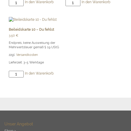
Beileidskarte
Beileidskarte
In den Warenkorb
In den Warenkorb
11
12
-
-
Du
Mitgefühl
fehlst
Menge
Menge
Beileidskarte 10 – Du fehlst
3,50
€
Endpreis, keine Ausweisung der
Mehrwertsteuer gemäß § 19 UStG
zzgl.
Versandkosten
Lieferzeit:
3-5 Werktage
Beileidskarte
In den Warenkorb
10
-
Du
fehlst
Menge
Unser Angebot
Shop >