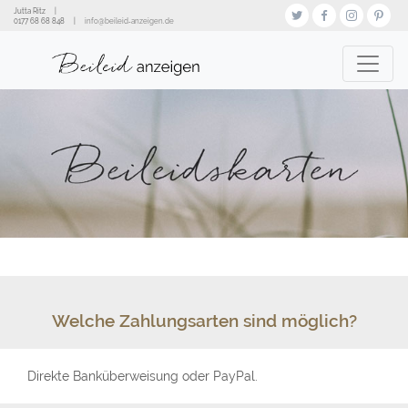
Direkt
Jutta Ritz
|
zum
0177 68 68 848
|
info@beileid‑anzeigen.de
Inhalt
Welche Zahlungsarten sind möglich?
Direkte Banküberweisung oder PayPal.